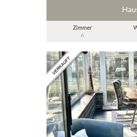
Haus
Zimmer
W
6