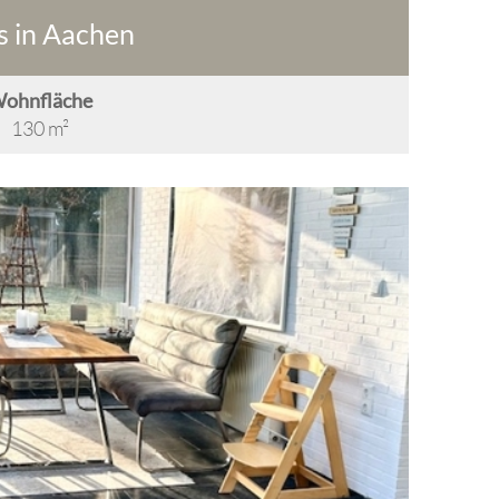
 in Aachen
ohnfläche
130 m²