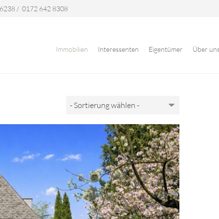
 6238
/
0172 642 8308
Immobilien
Interessenten
Eigentümer
Über un