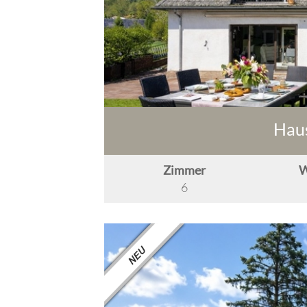
Haus
Zimmer
W
6