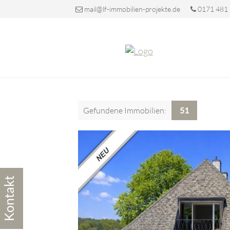
mail@lf-immobilien-projekte.de
0171 481
Gefundene Immobilien:
51
Kontakt