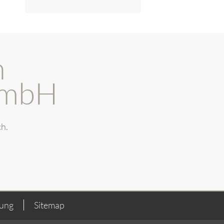
n
GmbH
ch.
rung
Sitemap