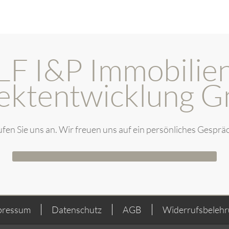
LF I&P Immobilie
jektentwicklung 
fen Sie uns an. Wir freuen uns auf ein persönliches Gesprä
pressum
Datenschutz
AGB
Widerrufsbeleh