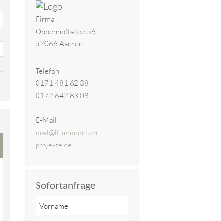
Firma
Oppenhoffallee 56
52066 Aachen
Telefon
0171 481 62 38
0172 642 83 08
E-Mail
mail@lf-immobilien-
projekte.de
Sofortanfrage