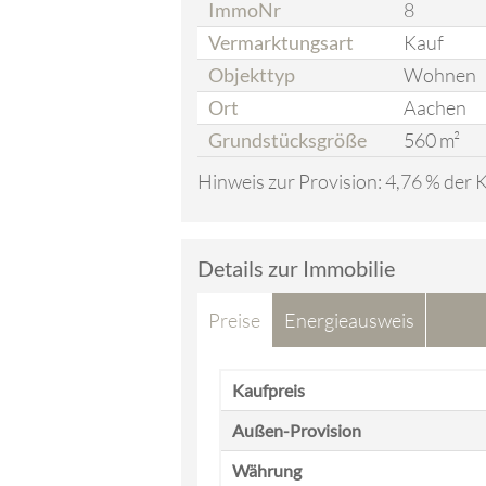
ImmoNr
8
Vermarktungsart
Kauf
Objekttyp
Wohnen
Ort
Aachen
Grundstücksgröße
560 m²
Hinweis zur Provision:
4,76 % der
Details zur Immobilie
Preise
Energieausweis
Kaufpreis
Außen-Provision
Währung